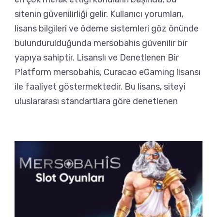
sitenin güvenilirliği gelir. Kullanıcı yorumları,
lisans bilgileri ve ödeme sistemleri göz önünde
bulundurulduğunda mersobahis güvenilir bir
yapıya sahiptir. Lisanslı ve Denetlenen Bir
Platform mersobahis, Curacao eGaming lisansı
ile faaliyet göstermektedir. Bu lisans, siteyi
uluslararası standartlara göre denetlenen