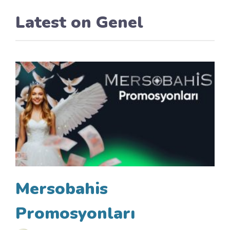
Latest on Genel
Mersobahis
Promosyonları