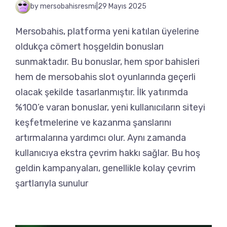
by mersobahisresmi
|
29 Mayıs 2025
Mersobahis, platforma yeni katılan üyelerine
oldukça cömert hoşgeldin bonusları
sunmaktadır. Bu bonuslar, hem spor bahisleri
hem de mersobahis slot oyunlarında geçerli
olacak şekilde tasarlanmıştır. İlk yatırımda
%100’e varan bonuslar, yeni kullanıcıların siteyi
keşfetmelerine ve kazanma şanslarını
artırmalarına yardımcı olur. Aynı zamanda
kullanıcıya ekstra çevrim hakkı sağlar. Bu hoş
geldin kampanyaları, genellikle kolay çevrim
şartlarıyla sunulur