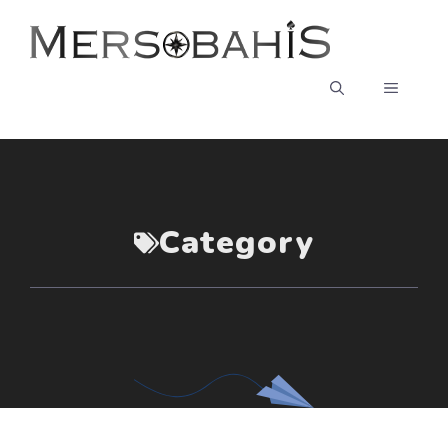
İçeriğe
atla
MENÜ
Category